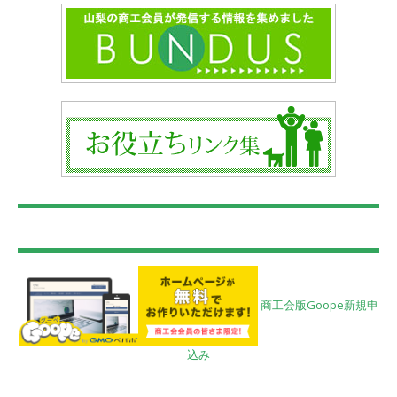
商工会版Goope新規申
込み